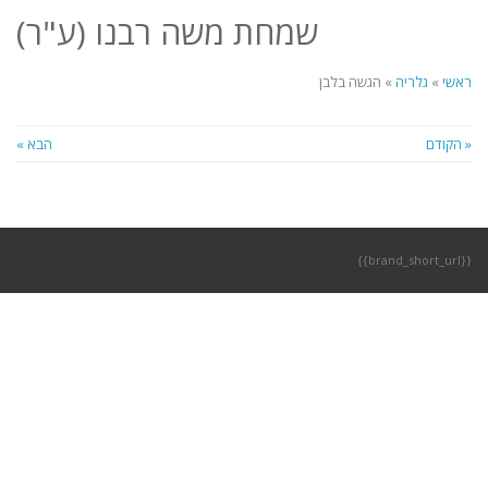
לתוכן
שמחת משה רבנו (ע"ר)
תפריט
ראשי
»
גלריה
»
הגשה בלבן
« הקודם
הבא »
{{brand_short_url}}