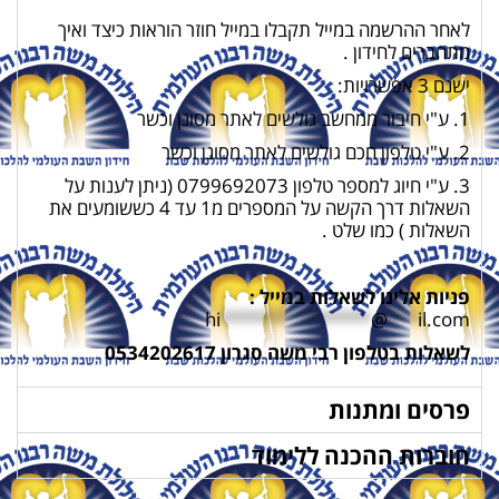
לאחר ההרשמה במייל תקבלו במייל חוזר הוראות כיצד ואיך
מתחברים לחידון .
ישנם 3 אפשרויות:
1. ע"י חיבור ממחשב גולשים לאתר מסונן וכשר
2. ע"י טלפון חכם גולשים לאתר מסונן וכשר
3. ע"י חיוג למספר טלפון 0799692073 (ניתן לענות על
השאלות דרך הקשה על המספרים מ1 עד 4 כששומעים את
השאלות ) כמו שלט .
פניות אלינו לשאלות במייל :
hi
***************
@
***
il.com
לשאלות בטלפון רבי משה סגרון 0534202617
פרסים ומתנות
חוברות ההכנה ללימוד