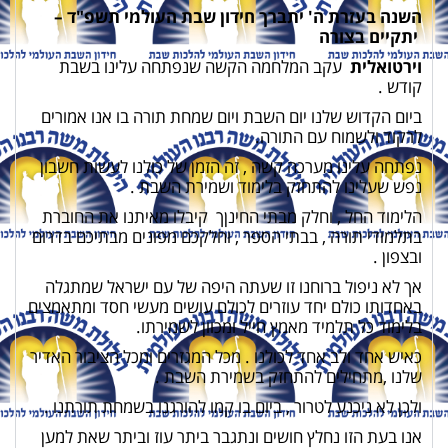
השנה בעזרת ה' יתברך חידון שבת העולמי תשפ"ד –
יתקיים בצורה
וירטואלית
עקב המלחמה הקשה שנפתחה עלינו בשבת
קודש .
ביום הקדוש שלנו יום השבת ויום שמחת תורה בו אנו אמורים
לרקוד ולשמוח עם התורה.
נפתחה עלינו מערכה קשה , זה הזמן של כולנו לעשות חשבון
נפש שעלינו להתחזק בלימוד ושמירת השבת .
הלימוד החל , וחלק מבתי החינןך קיבלו מאיתנו את החוברת
בתלמודי תורה , בבתי הספר , וחלקכם מפונים
מבתיכם בדרום
ובצפון .
אך לא ניפול ברוחנו זו שעתה היפה של עם ישראל שמתגלה
באחדותו כולם יחד עוזרים לכולם עושים מעשי חסד ומתאמצים
בלימוד כל תלמיד מאמץ חייל ומכוון לשמירתו.
כאיש אחד ולב אחד לכולנו . מכל המגזרים ומכל הציבור האדיר
שלנו ,מתחילים להתחזק בשמירת השבת .
ולכן לא ניכנע לטרור , ביום בו קמו להורגנו בשמחת תורתנו .
אנו בעת הזו נחלץ חושים ונתגבר ביתר עוז וביתר שאת למען