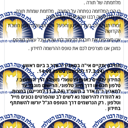
מלחמתה של תורה .
כי הרי המלחמה נפתחה על התורה . מלחמת שמחת תורה .
ומי לנו כמשה רבנו שהביא לנו את התורה
זכותו תגן עלינו בעד הארגון והפעל הקדוש שלנו למען השבת
הקדושה .
אנו מצרפים את חוברת הלימוד למי שלא קיבל עותק מודפס
כמוכן אנו מצרפים לכם את טופס ההרשמה לחידון .
החידון יתקיים אי"ה בתאריך ז' אדר ב ביום ראשון
תשפ"ד (17.3.24 למניינם) בשעה 14:00.
החידון יתקיים באופן וירטואלי משולב דרך המחשב /
טלפון חכם או דרך חיוג טלפוני. הרישום מוגבל עד
לתאריך ר"ח אדר ב תשפ"ד (11.3.24 למניינם) בחצות.
נא להזדרז להירשם! נא לשים לב שהפרטים נכונים מייל
וטלפון . רק הנרשמים דרך הטופס הנ"ל יורשו להשתתף
בחידון
.