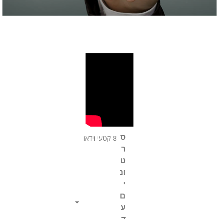
ס
8 קטעי וידאו
ר
ט
ונ
י
ם
ע