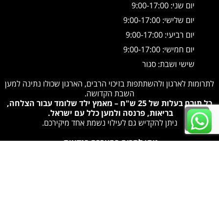
יום שני: 9:00-17:00
יום שלישי: 9:00-17:00
יום רביעי: 9:00-17:00
יום חמישי: 9:00-17:00
שישי ושבת: סגור
לתרומות לארגון ולהשתתפות בזיכוי הרבים, הארגון שכולו נתינה למען
השבת הקדושה.
כל תורם בעלות של 25 ש"ח – מאמץ ילד שלומד עבור הצלחה,
גלילה
בריאות, פרנסה ולמען כלל עם ישראל.
ניתן להקדיש גם לעילוי נשמת אחד מיקירכם.
לראש
ניתן לתרום בהעברה בנקאית:
העמוד
שם המוטב:
שמחת משה רבנו
בנק:
הבנק הבינלאומי
סניף:
024 – קריית השרון נתניה
מס' חשבון:
247022
ניתן להעביר גם בביט:
לחצו כאן למעבר לקישור לתרומה