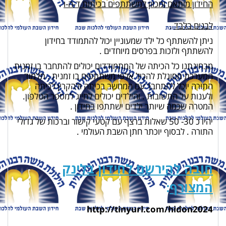
החידון מותאם ומכוון למשתתפים בכיתות ד-ה-ו
.
לבנים בלבד
.
ניתן להשתתף כל ילד שמעוניין יכול להתמודד בחידון
להשתתף ולזכות בפרסים מיוחדים .
מבחינתנו כל הכיתה של המתמודדים יכולים להתחבר בו זמנית
המערכת מסוגלת להכיל אלפי משתתפים בו זמנית . תלמוד
התורה יוכל להתחבר עם המחשב בכיתה ולהקרין לכיתה
ולענות על התשובות . והילדים יכולים לחייג למספר הטלפון.
המטרה שכמה שיותר ילדים ישתתפו בחידון .
יהיו כ 30- 50 שאלות ברצף עם קטעי קישור וברכות של גדולי
התורה . לבסוף יוכתר חתן השבת העולמי .
חובה להירשם לחידון בלינק
המצורף
:
http://tinyurl.com/hidon2024