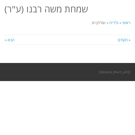
לתוכן
שמחת משה רבנו (ע"ר)
תפריט
ראשי
»
גלריה
»
שולחן חג
« הקודם
הבא »
{{brand_short_url}}