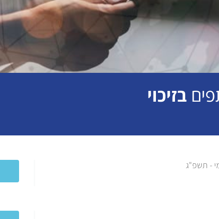
תפים
בזיכוי
 - תשפ"ג