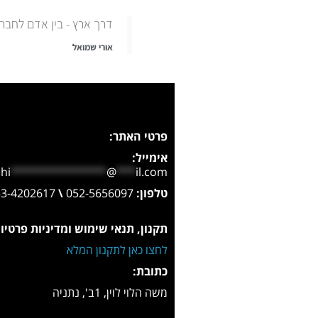
דרך ארץ - בין אדם לחברו
אורי שמואל
פרטי האתר:
אימייל:
hi
***************
@
***
il.com
טלפון:
052-5656097
\
053-4202617
תקנון, תנאי שימוש ומדיניות פרטיו
לחצו כאן לתקנון המלא
כתובת:
משה הלוי לוין, 1ב', נתניה