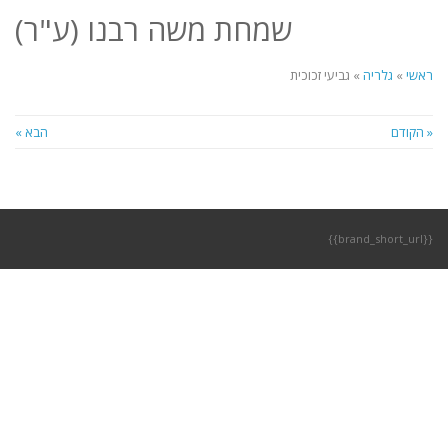
לתוכן
שמחת משה רבנו (ע"ר)
תפריט
ראשי
»
גלריה
»
גביעי זכוכית
« הקודם
הבא »
{{brand_short_url}}