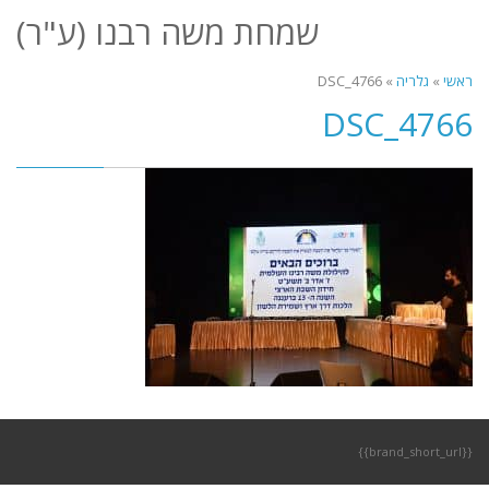
לתוכן
שמחת משה רבנו (ע"ר)
תפריט
ראשי
»
גלריה
»
DSC_4766
DSC_4766
{{brand_short_url}}