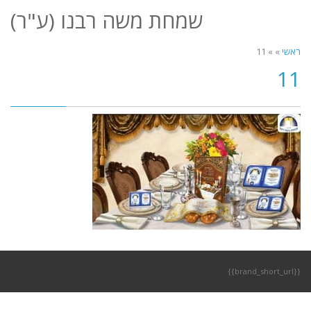
לתוכן
שמחת משה רבנו (ע"ר)
תפריט
ראשי
»
»
11
11
{{brand_short_url}}