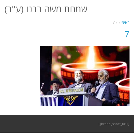
לתוכן
שמחת משה רבנו (ע"ר)
תפריט
ראשי
»
»
7
7
{{brand_short_url}}