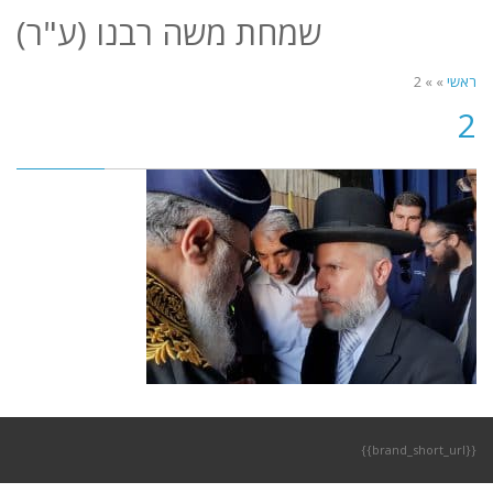
לתוכן
שמחת משה רבנו (ע"ר)
תפריט
ראשי
»
»
2
2
{{brand_short_url}}